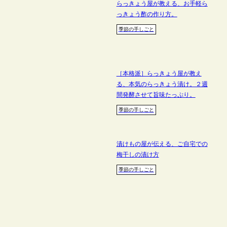
らっきょう屋が教える、お手軽ら
っきょう酢の作り方。
季節の手しごと
［本格派］らっきょう屋が教え
る、本気のらっきょう漬け。２週
間発酵させて旨味たっぷり。
季節の手しごと
漬けもの屋が伝える、ご自宅での
梅干しの漬け方
季節の手しごと