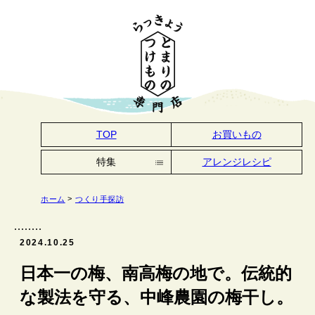
TOP
お買いもの
特集
アレンジレシピ
アレンジレシピ
ホーム
つくり手探訪
季節の手しごと
つけもの手帖
つくり手探訪
2024.10.25
鳥取の美味しい話
とまりについて
日本一の梅、南高梅の地で。伝統的
な製法を守る、中峰農園の梅干し。