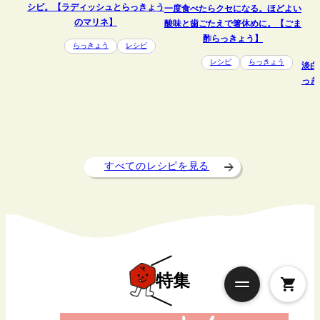
シピ。【ラディッシュとらっきょう
一度食べたらクセになる。ほどよい
のマリネ】
酸味と歯ごたえで箸休めに。【ごま
酢らっきょう】
らっきょう
レシピ
レシピ
らっきょう
淡白
っき
すべてのレシピを見る
カートをみる
特集