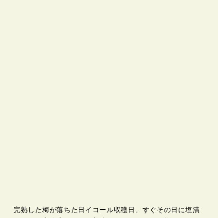
完熟した梅が落ちた日イコール収穫日、すぐその日に塩漬