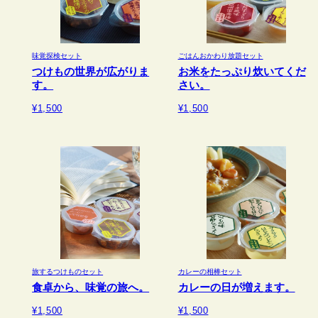
味覚探検セット
ごはんおかわり放題セット
つけもの世界が広がりま
お米をたっぷり炊いてくだ
す。
さい。
¥1,500
¥1,500
旅するつけものセット
カレーの相棒セット
食卓から、味覚の旅へ。
カレーの日が増えます。
¥1,500
¥1,500