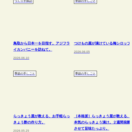
つくり手探訪
季節の手しごと
鳥取から日本一を目指す。アジフラ
つけもの屋が漬けている梅シロップ
イカンパニーを訪ねて。
2026.06.05
2026.06.10
季節の手しごと
季節の手しごと
らっきょう屋が教える、お手軽らっ
［本格派］らっきょう屋が教える、
きょう酢の作り方。
本気のらっきょう漬け。２週間発酵
させて旨味たっぷり。
2026.05.25