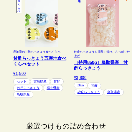
食べくらべ
産地別の甘酢らっきょう食べくらべ
砂丘らっきょうを甘酢で漬け、さっぱり仕
上げ
甘酢らっきょう五産地食べ
［特用850g］鳥取県産 甘
くらべセット
酢らっきょう
¥1,500
¥3,800
セット
宮崎県産
甘酢
New
甘酢
砂丘らっきょう
福井県産
砂丘らっきょう
鳥取県産
鳥取県産
厳選つけもの詰め合わせ