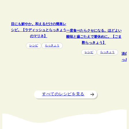
目にも鮮やか。和えるだけの簡単レ
シピ。【ラディッシュとらっきょう
一度食べたらクセになる。ほどよい
のマリネ】
酸味と歯ごたえで箸休めに。【ごま
酢らっきょう】
レシピ
らっきょう
レシピ
らっきょう
淡白
っき
すべてのレシピを見る