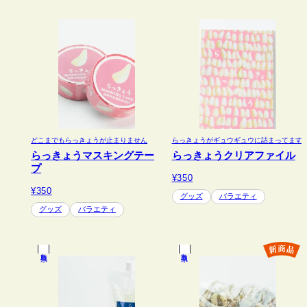
どこまでもらっきょうが止まりません
らっきょうがギュウギュウに詰まってます
らっきょうマスキングテー
らっきょうクリアファイル
プ
¥350
¥350
グッズ
バラエティ
グッズ
バラエティ
鳥取県
鳥取県