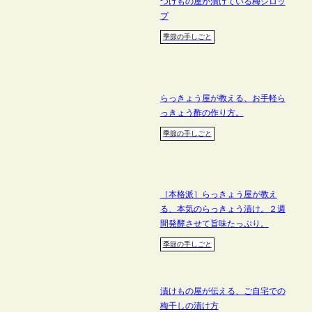
つけもの屋が漬けている梅シロッ
プ
季節の手しごと
らっきょう屋が教える、お手軽ら
っきょう酢の作り方。
季節の手しごと
［本格派］らっきょう屋が教え
る、本気のらっきょう漬け。２週
間発酵させて旨味たっぷり。
季節の手しごと
漬けもの屋が伝える、ご自宅での
梅干しの漬け方