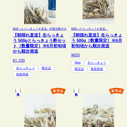
朝採ったらっきょうを直送。特製甘酢付き
朝採ったらっきょうを直送。
【朝採れ直送】生らっきょ
【朝採れ直送】生らっきょ
う 500gとらっきょう酢セッ
う 500g［数量限定］※6月
ト［数量限定］※6月初旬頃
初旬頃から順次発送
から順次発送
¥800
¥1,200
New
生らっきょう
生らっきょう
限定品
限定品
鳥取県産
鳥取県産
鳥取県
鳥取県