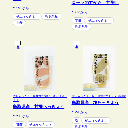
ローラのすがた［甘酢］
¥378
から
¥378
から
砂丘らっきょう
鳥取県産
甘酢
砂丘らっきょう
黒酢
鳥取県産
鳥取県
鳥取県
砂丘らっきょうを甘酢で漬け、さっぱり仕
砂丘らっきょうを、薄塩味でじっくり熟成
上げ
鳥取県産 塩らっきょう
鳥取県産 甘酢らっきょう
¥350
から
¥350
から
塩
砂丘らっきょう
甘酢
砂丘らっきょう
鳥取県産