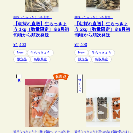
朝採ったらっきょうを直送。
朝採ったらっきょうを直送。
【朝採れ直送】生らっきょ
【朝採れ直送】生らっきょ
う 1kg［数量限定］※6月初
う 2kg［数量限定］※6月初
旬頃から順次発送
旬頃から順次発送
¥1,400
¥2,400
New
New
生らっきょう
生らっきょう
限定品
鳥取県産
限定品
鳥取県産
鳥取県
食べくらべ
砂丘らっきょうを甘酢で漬け、さっぱり仕
砂丘らっきょうを三つの味で漬け込みまし