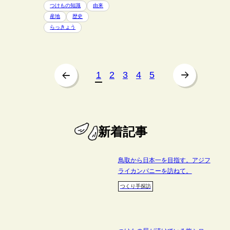
つけもの知識
由来
産地
歴史
らっきょう
1
2
3
4
5
前
のページ
次
のページ
新着記事
鳥取から日本一を目指す。アジフ
ライカンパニーを訪ねて。
つくり手探訪