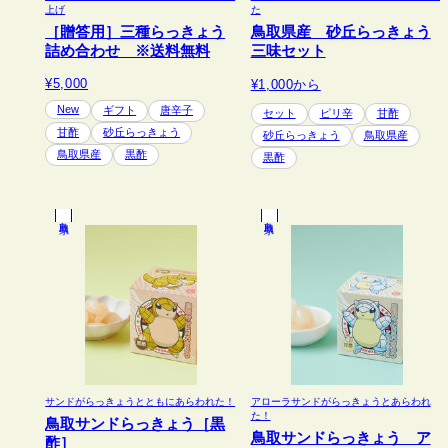
上げ
た
［贈答用］三種らっきょう
鳥取県産 砂丘らっきょう
詰め合わせ ※送料無料
三味セット
¥5,000
¥1,000
から
New
ギフト
唐辛子
セット
ピリ辛
甘酢
甘酢
砂丘らっきょう
砂丘らっきょう
鳥取県産
鳥取県産
黒酢
黒酢
鳥取県
鳥取県
サンドがらっきょうとともにあらわれた！
アローラサンドがらっきょうとあらわれ
た！
鳥取サンドらっきょう［黒
鳥取サンドらっきょう ア
酢］