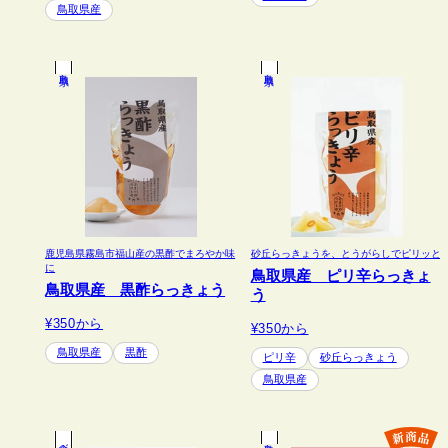
鳥取県産
鳥取県
鳥取県
鹿児島県霧島市福山産の黒酢でまろやか味
砂丘らっきょうを、とうがらしでピリッと
に
鳥取県産 ピリ辛らっきょ
鳥取県産 黒酢らっきょう
う
¥350
から
¥350
から
鳥取県産
黒酢
ピリ辛
砂丘らっきょう
鳥取県産
鳥取県