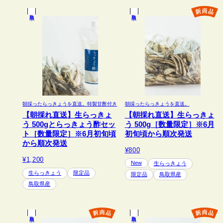
鳥取県
鳥取県
朝採ったらっきょうを直送。特製甘酢付き
朝採ったらっきょうを直送。
【朝採れ直送】生らっきょ
【朝採れ直送】生らっきょ
う 500gとらっきょう酢セッ
う 500g［数量限定］※6月
ト［数量限定］※6月初旬頃
初旬頃から順次発送
から順次発送
¥800
¥1,200
New
生らっきょう
生らっきょう
限定品
限定品
鳥取県産
鳥取県産
鳥取県
鳥取県