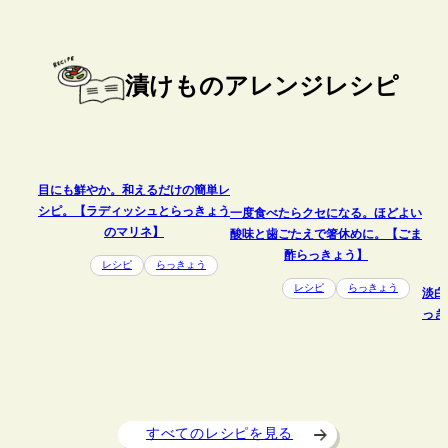
漬けものアレンジレシピ
目にも鮮やか。和えるだけの簡単レ
シピ。【ラディッシュとらっきょう
一度食べたらクセになる。ほどよい
のマリネ】
酸味と歯ごたえで箸休めに。【ごま
酢らっきょう】
レシピ
らっきょう
レシピ
らっきょう
淡白
っき
すべてのレシピを見る