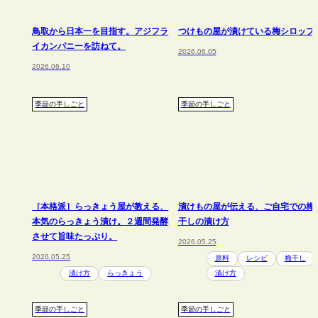
鳥取から日本一を目指す。アジフラ
つけもの屋が漬けている梅シロップ
イカンパニーを訪ねて。
2026.06.05
2026.06.10
季節の手しごと
季節の手しごと
［本格派］らっきょう屋が教える、
漬けもの屋が伝える、ご自宅での梅
本気のらっきょう漬け。２週間発酵
干しの漬け方
させて旨味たっぷり。
2026.05.25
2026.05.25
原料
レシピ
梅干し
漬け方
らっきょう
漬け方
季節の手しごと
季節の手しごと