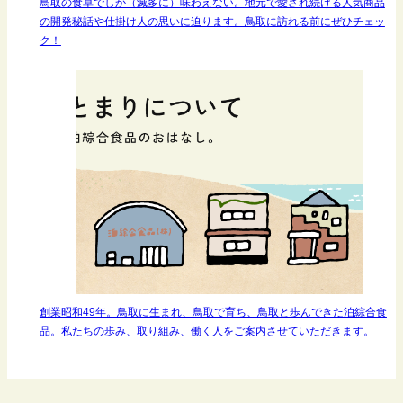
鳥取の食卓でしか（滅多に）味わえない。地元で愛され続ける人気商品
の開発秘話や仕掛け人の思いに迫ります。鳥取に訪れる前にぜひチェッ
ク！
創業昭和49年。鳥取に生まれ、鳥取で育ち、鳥取と歩んできた泊綜合食
品。私たちの歩み、取り組み、働く人をご案内させていただきます。