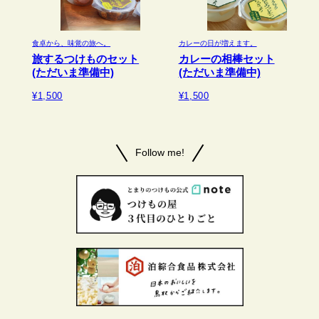
食卓から、味覚の旅へ。
カレーの日が増えます。
旅するつけものセット
カレーの相棒セット
(ただいま準備中)
(ただいま準備中)
¥1,500
¥1,500
Follow me!