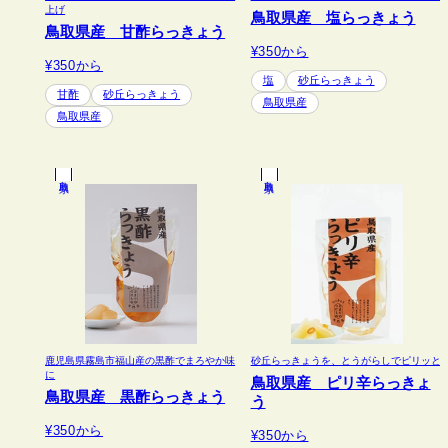
上げ
鳥取県産 塩らっきょう
鳥取県産 甘酢らっきょう
¥350
から
¥350
から
塩
砂丘らっきょう
甘酢
砂丘らっきょう
鳥取県産
鳥取県産
鳥取県
鳥取県
鹿児島県霧島市福山産の黒酢でまろやか味
砂丘らっきょうを、とうがらしでピリッと
に
鳥取県産 ピリ辛らっきょ
鳥取県産 黒酢らっきょう
う
¥350
から
¥350
から