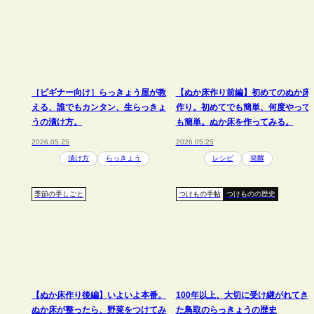
［ビギナー向け］らっきょう屋が教
【ぬか床作り前編】初めてのぬか床
える、誰でもカンタン、生らっきょ
作り。初めてでも簡単、何度やって
うの漬け方。
も簡単。ぬか床を作ってみる。
2026.05.25
2026.05.25
漬け方
らっきょう
レシピ
発酵
季節の手しごと
つけもの手帖
つけものの歴史
【ぬか床作り後編】いよいよ本番。
100年以上、大切に受け継がれてき
ぬか床が整ったら、野菜をつけてみ
た鳥取のらっきょうの歴史