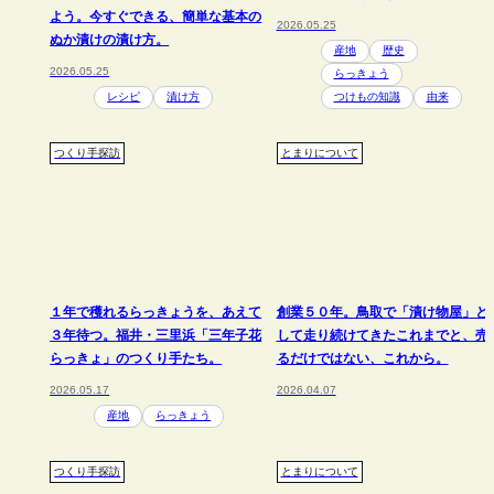
よう。今すぐできる、簡単な基本の
2026.05.25
ぬか漬けの漬け方。
産地
歴史
2026.05.25
らっきょう
レシピ
漬け方
つけもの知識
由来
つくり手探訪
とまりについて
１年で穫れるらっきょうを、あえて
創業５０年。鳥取で「漬け物屋」と
３年待つ。福井・三里浜「三年子花
して走り続けてきたこれまでと、売
らっきょ」のつくり手たち。
るだけではない、これから。
2026.05.17
2026.04.07
産地
らっきょう
つくり手探訪
とまりについて