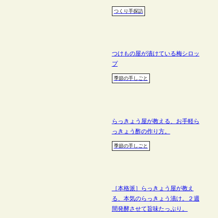
つくり手探訪
つけもの屋が漬けている梅シロッ
プ
季節の手しごと
らっきょう屋が教える、お手軽ら
っきょう酢の作り方。
季節の手しごと
［本格派］らっきょう屋が教え
る、本気のらっきょう漬け。２週
間発酵させて旨味たっぷり。