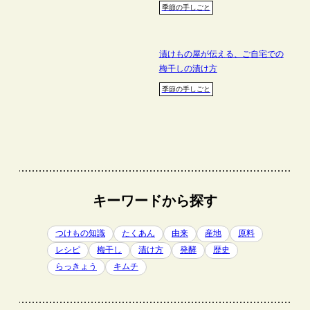
季節の手しごと
漬けもの屋が伝える、ご自宅での
梅干しの漬け方
季節の手しごと
キーワードから探す
つけもの知識
たくあん
由来
産地
原料
レシピ
梅干し
漬け方
発酵
歴史
らっきょう
キムチ