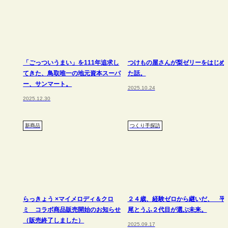
「ごっついうまい」を111年追求し
つけもの屋さんが梨ゼリーをはじめ
てきた、鳥取唯一の地元資本スーパ
た話。
ー、サンマート。
2025.10.24
2025.12.30
新商品
つくり手探訪
らっきょう ×マイメロディ＆クロ
２４歳、経験ゼロから継いだ、 平
ミ コラボ商品販売開始のお知らせ
尾とうふ２代目が選ぶ未来。
（販売終了しました）
2025.09.17