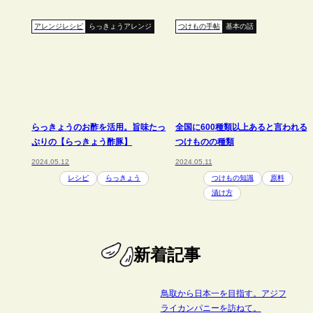
アレンジレシピ
らっきょうアレンジ
つけもの手帖
基本の話
らっきょうのお酢を活用。旨味たっ
全国に600種類以上あると言われる
ぷりの【らっきょう酢豚】
つけものの種類
2024.05.12
2024.05.11
レシピ
らっきょう
つけもの知識
原料
漬け方
新着記事
鳥取から日本一を目指す。アジフ
ライカンパニーを訪ねて。