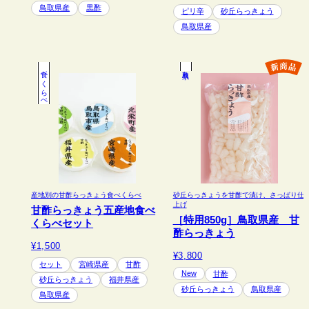
鳥取県産
黒酢
ピリ辛
砂丘らっきょう
鳥取県産
食べくらべ
鳥取県
産地別の甘酢らっきょう食べくらべ
砂丘らっきょうを甘酢で漬け、さっぱり仕
上げ
甘酢らっきょう五産地食べ
［特用850g］鳥取県産 甘
くらべセット
酢らっきょう
¥1,500
¥3,800
セット
宮崎県産
甘酢
New
甘酢
砂丘らっきょう
福井県産
砂丘らっきょう
鳥取県産
鳥取県産