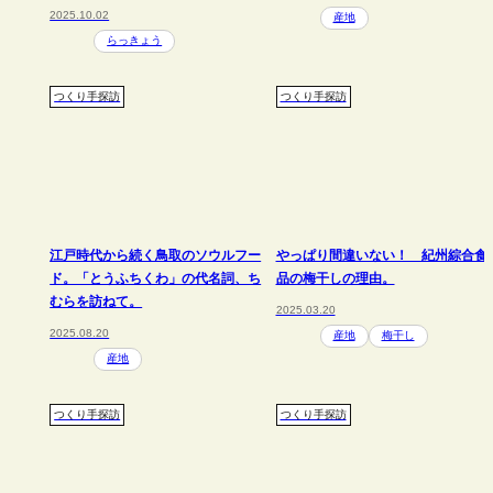
2025.10.02
産地
らっきょう
つくり手探訪
つくり手探訪
江戸時代から続く鳥取のソウルフー
やっぱり間違いない！ 紀州綜合食
ド。「とうふちくわ」の代名詞、ち
品の梅干しの理由。
むらを訪ねて。
2025.03.20
2025.08.20
産地
梅干し
産地
つくり手探訪
つくり手探訪