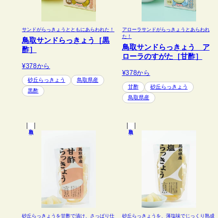
サンドがらっきょうとともにあらわれた！
アローラサンドがらっきょうとあらわれ
た！
鳥取サンドらっきょう［黒
鳥取サンドらっきょう ア
酢］
ローラのすがた［甘酢］
¥378
から
¥378
から
砂丘らっきょう
鳥取県産
甘酢
砂丘らっきょう
黒酢
鳥取県産
鳥取県
鳥取県
砂丘らっきょうを甘酢で漬け、さっぱり仕
砂丘らっきょうを、薄塩味でじっくり熟成