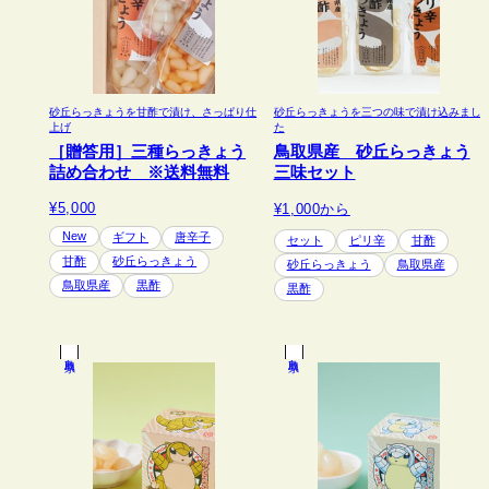
砂丘らっきょうを甘酢で漬け、さっぱり仕
砂丘らっきょうを三つの味で漬け込みまし
上げ
た
［贈答用］三種らっきょう
鳥取県産 砂丘らっきょう
詰め合わせ ※送料無料
三味セット
¥5,000
¥1,000
から
New
ギフト
唐辛子
セット
ピリ辛
甘酢
甘酢
砂丘らっきょう
砂丘らっきょう
鳥取県産
鳥取県産
黒酢
黒酢
鳥取県
鳥取県