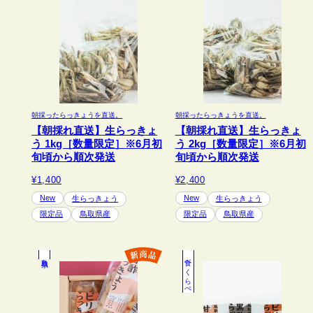
朝採ったらっきょうを直送。
朝採ったらっきょうを直送。
【朝採れ直送】生らっきょ
【朝採れ直送】生らっきょ
う 1kg［数量限定］※6月初
う 2kg［数量限定］※6月初
旬頃から順次発送
旬頃から順次発送
¥1,400
¥2,400
New
New
生らっきょう
生らっきょう
限定品
鳥取県産
限定品
鳥取県産
鳥取県
食べくらべ