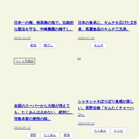
日本一の梅、南高梅の地で。伝統的
日本の食卓に、キムチを広げた立役
な製法を守る、中峰農園の梅干し。
者。高麗食品のキムチ三兄弟。
2024.10.25
2024.07.23
産地
梅干し
キムチ
つくり手探訪
シャキシャキぽりぽり食感が楽し
全国のスーパーから大根が消えて
い。長野名物「キムたくチャーハ
も、たくあんは止めない、絶対に。
ン」
河島本家の覚悟の味。
2024.05.12
2024.05.13
たくあん
レシピ
原料
たくあん
産地