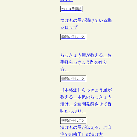
つくり手探訪
つけもの屋が漬けている梅
シロップ
季節の手しごと
らっきょう屋が教える、お
手軽らっきょう酢の作り
方。
季節の手しごと
［本格派］らっきょう屋が
教える、本気のらっきょう
漬け。２週間発酵させて旨
味たっぷり。
季節の手しごと
漬けもの屋が伝える、ご自
宅での梅干しの漬け方