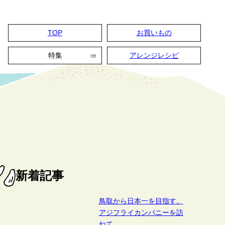
TOP
お買いもの
特集
アレンジレシピ
アレンジレシピ
季節の手しごと
つけもの手帖
つくり手探訪
鳥取の美味しい話
とまりについて
新着記事
鳥取から日本一を目指す。
アジフライカンパニーを訪
ねて。