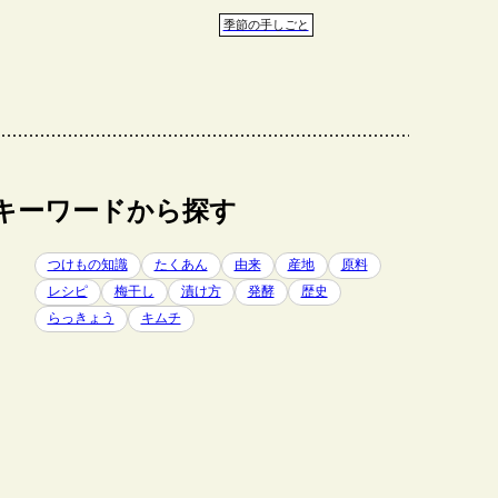
季節の手しごと
キーワードから探す
つけもの知識
たくあん
由来
産地
原料
レシピ
梅干し
漬け方
発酵
歴史
らっきょう
キムチ