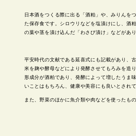
日本酒をつくる際に出る「酒粕」や、みりんを
た保存食です。シロウリなどを塩漬けにし、酒
の葉や茎を漬け込んだ「わさび漬け」などがあ
平安時代の文献である延喜式にも記載があり、
米を麹や酵母などにより発酵させてもろみを造
形成分が酒粕であり、発酵によって増したうま
いことはもちろん、健康や美容にも良いとされ
また、野菜のほかに魚介類や肉などを使ったも